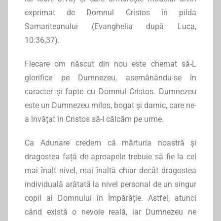
exprimat de Domnul Cristos în pilda
Samariteanului (Evanghelia după Luca,
10:36,37).
Fiecare om născut din nou este chemat să-L
glorifice pe Dumnezeu, asemănându-se în
caracter și fapte cu Domnul Cristos. Dumnezeu
este un Dumnezeu milos, bogat și darnic, care ne-
a învățat în Cristos să-I călcăm pe urme.
Ca Adunare credem că mărturia noastră și
dragostea față de aproapele trebuie să fie la cel
mai înalt nivel, mai înaltă chiar decât dragostea
individuală arătată la nivel personal de un singur
copil al Domnului în Împărăție. Astfel, atunci
când există o nevoie reală, iar Dumnezeu ne