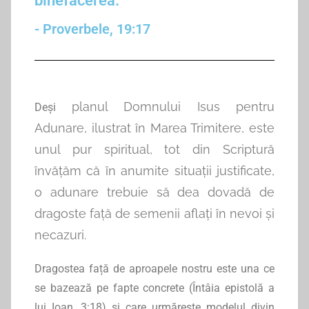
binefacerea.
- Proverbele, 19:17
planul Domnului Isus pentru
Deși
Adunare, ilustrat în Marea Trimitere, este
unul pur spiritual, tot din Scriptură
învățăm că în anumite situații justificate,
o adunare trebuie să dea dovadă de
dragoste față de semenii aflați în nevoi și
necazuri.
Dragostea față de aproapele nostru este una ce
se bazează pe fapte concrete (Întâia epistolă a
lui Ioan, 3:18) și care urmărește modelul divin