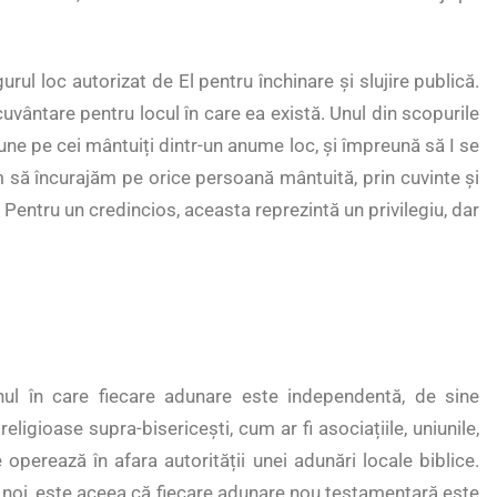
l loc autorizat de El pentru închinare și slujire publică.
uvântare pentru locul în care ea există. Unul din scopurile
une pe cei mântuiți dintr-un anume loc, și împreună să I se
m să încurajăm pe orice persoană mântuită, prin cuvinte și
 Pentru un credincios, aceasta reprezintă un privilegiu, dar
ul în care fiecare adunare este independentă, de sine
ligioase supra-bisericești, cum ar fi asociațiile, uniunile,
re operează în afara autorității unei adunări locale biblice.
și noi, este aceea că fiecare adunare nou testamentară este