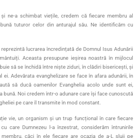
 și ne-a schimbat viețile, credem că fiecare membru al
bună tuturor celor din anturajul său. Ne identificăm cu
e reprezintă lucrarea încredințată de Domnul Isus Adunării
mântuiți. Aceasta presupune ieșirea noastră în mijlocul
 să se închidă între niște ziduri, în clădiri bisericești, și
 ei. Adevărata evanghelizare se face în afara adunării, în
caută să ducă oamenilor Evanghelia acolo unde sunt ei,
ea bună. Noi credem într-o adunare care își face cunoscută
gheliei pe care îl transmite în mod constant.
ie vie, un organism și un trup funcțional în care fiecare
cu care Dumnezeu l-a înzestrat, considerăm întrunirile
e membru, căci în ele fiecare are ocazia de a-L sluji pe