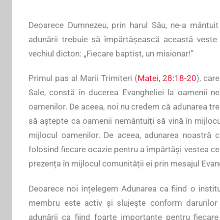
Deoarece Dumnezeu, prin harul Său, ne-a mântuit
adunării trebuie să împărtășească această veste 
vechiul dicton: „Fiecare baptist, un misionar!”
Primul pas al Marii Trimiteri (
Matei, 28:18-20
), car
Sale, constă în ducerea Evangheliei la oamenii ne
oamenilor. De aceea, noi nu credem că adunarea trebuie
să aștepte ca oamenii nemântuiți să vină în mijlocul
mijlocul oamenilor. De aceea, adunarea noastră 
folosind fiecare ocazie pentru a împărtăși vestea c
prezența în mijlocul comunității ei prin mesajul Evan
Deoarece noi înțelegem Adunarea ca fiind o instituț
membru este activ și slujește conform darurilor 
adunării ca fiind foarte importante pentru fiecar