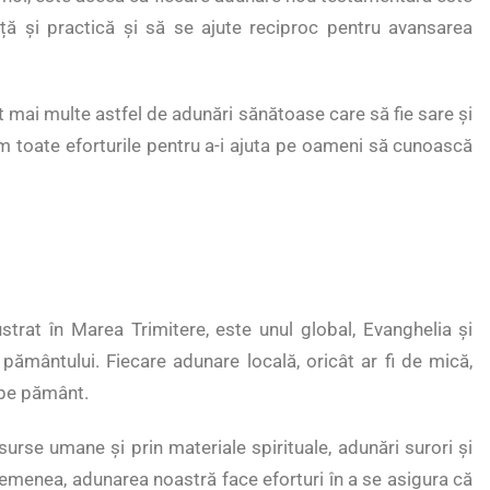
ță și practică și să se ajute reciproc pentru avansarea
 mai multe astfel de adunări sănătoase care să fie sare și
em toate eforturile pentru a-i ajuta pe oameni să cunoască
trat în Marea Trimitere, este unul global, Evanghelia și
pământului. Fiecare adunare locală, oricât ar fi de mică,
i pe pământ.
surse umane și prin materiale spirituale, adunări surori și
semenea, adunarea noastră face eforturi în a se asigura că