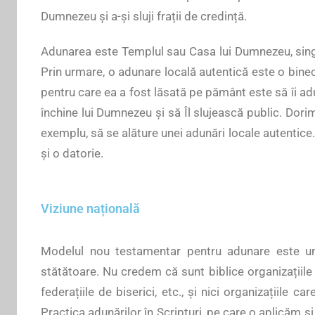
Dumnezeu și a-și sluji frații de credință.
Adunarea este Templul sau Casa lui Dumnezeu, singuru
Prin urmare, o adunare locală autentică este o binec
pentru care ea a fost lăsată pe pământ este să îi ad
închine lui Dumnezeu și să Îl slujească public. Dori
exemplu, să se alăture unei adunări locale autentice.
și o datorie.
Viziune națională
Modelul nou testamentar pentru adunare este un
stătătoare. Nu credem că sunt biblice organizațiile re
federațiile de biserici, etc., și nici organizațiile ca
Practica adunărilor în Scripturi, pe care o aplicăm 